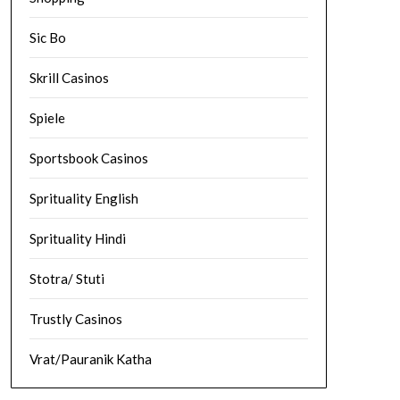
Sic Bo
Skrill Casinos
Spiele
Sportsbook Casinos
Sprituality English
Sprituality Hindi
Stotra/ Stuti
Trustly Casinos
Vrat/Pauranik Katha