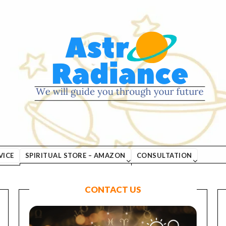
VICE
SPIRITUAL STORE – AMAZON
CONSULTATION
BLOG
ASTROLOGY COURSE
CONTACT US