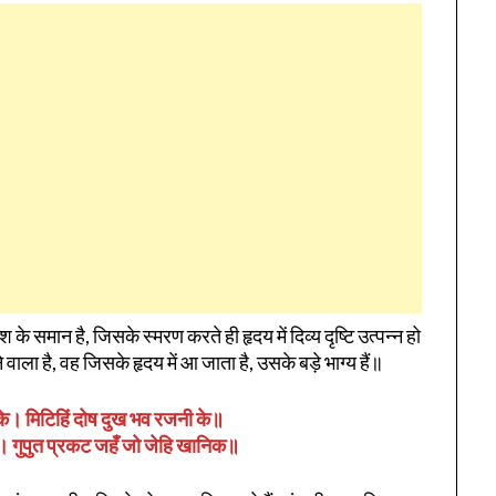
के समान है, जिसके स्मरण करते ही हृदय में दिव्य दृष्टि उत्पन्न हो
ला है, वह जिसके हृदय में आ जाता है, उसके बड़े भाग्य हैं॥
े। मिटिहिं दोष दुख भव रजनी के॥
। गुपुत प्रकट जहँ जो जेहि खानिक॥