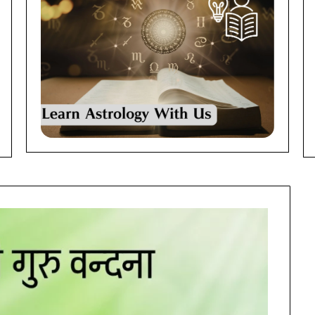
Band
Pos