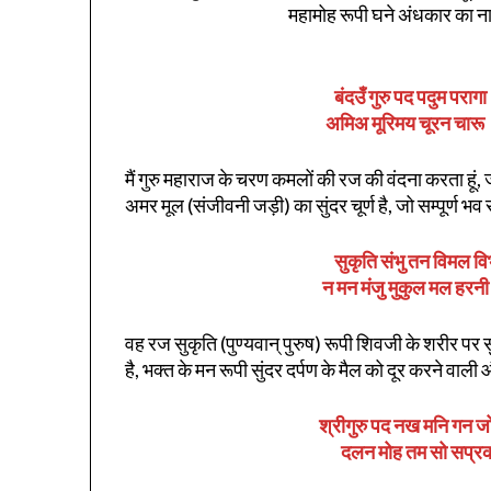
महामोह रूपी घने अंधकार का नाश
बंदउँ गुरु पद पदुम परा
अमिअ मूरिमय चूरन चार
मैं गुरु महाराज के चरण कमलों की रज की वंदना करता हूं, ज
अमर मूल (संजीवनी जड़ी) का सुंदर चूर्ण है, जो सम्पूर्ण भव
सुकृति संभु तन विमल व
न मन मंजु मुकुल मल हर
वह रज सुकृति (पुण्यवान्‌ पुरुष) रूपी शिवजी के शरीर प
है, भक्त के मन रूपी सुंदर दर्पण के मैल को दूर करने वाल
श्रीगुरु पद नख मनि गन जोत
दलन मोह तम सो सप्रक