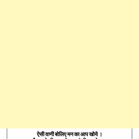
ऐसी वाणी बोलिए मन का आप खोये ।