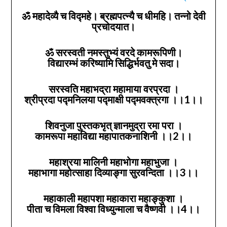
ॐ महादेव्यै च विद्महे। ब्रह्मपत्न्यै च धीमहि। तन्नो देवी
प्रचोदयात।
ॐ सरस्वती नमस्तुभ्यं वरदे कामरूपिणी।
विद्यारम्भं करिष्यामि सिद्धिर्भवतु मे सदा।
सरस्वति महाभद्रा महामाया वरप्रदा ।
श्रीप्रदा पद्मनिलया पद्माक्षी पद्मवक्त्रगा ।।1।।
शिवनुजा पुस्तकभृत् ज्ञानमुद्रा रमा परा ।
कामरूपा महाविद्या महापातकनाशिनी ।।2।।
महाश्रया मालिनी महाभोगा महाभुजा ।
महाभागा महोत्साहा दिव्याङ्गा सुरवन्दिता ।।3।।
महाकाली महापशा महाकारा महाङ्कुशा ।
पीता च विमला विश्वा विध्युन्माला च वैष्णवी ।।4।।