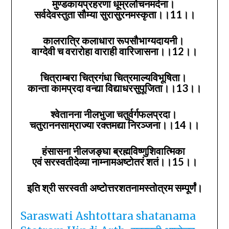
मुण्डकायप्रहरणा धूम्रलोचनमर्दना।
सर्वदेवस्तुता सौम्या सुरासुरनमस्कृता।।11।।
कालरात्रि कलाधारा रूपसौभाग्यदायनी।
वाग्देवी च वरारोहा वाराही वारिजासना।।12।।
चित्राम्बरा चित्रगंधा चित्रमाल्यविभूषिता।
कान्ता कामप्रदा वन्द्या विद्याधरसुपूजिता।।13।।
श्वेतानना नीलभुजा चतुर्वर्गफलप्रदा।
चतुराननसाम्राज्या रक्तमद्या निरञ्जना।।14।।
हंसासना नीलजङ्घा ब्रह्मविष्णुशिवात्मिका
एवं सरस्वतीदेव्या नाम्नामअष्टोतरं शतं।।15।।
इति श्री सरस्वती अष्टोत्तरशतनामस्तोत्रम सम्पूर्णं।
Saraswati Ashtottara shatanama