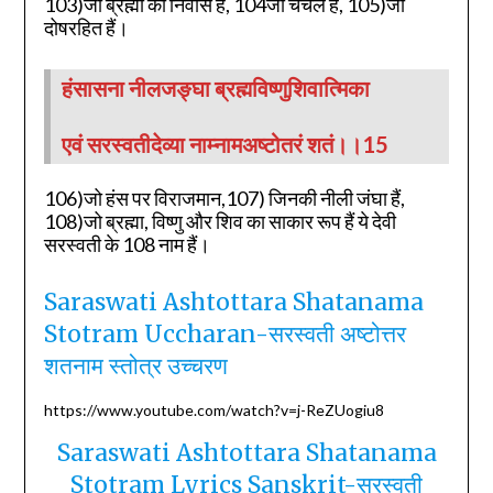
103)जो ब्रह्मा का निवास हैं, 104जो चंचल हैं, 105)जो
दोषरहित हैं।
हंसासना नीलजङ्घा ब्रह्मविष्णुशिवात्मिका
एवं सरस्वतीदेव्या नाम्नामअष्टोतरं शतं।।15
106)जो हंस पर विराजमान,107) जिनकी नीली जंघा हैं,
108)जो ब्रह्मा, विष्णु और शिव का साकार रूप हैं ये देवी
सरस्वती के 108 नाम हैं।
Saraswati Ashtottara Shatanama
Stotram Uccharan-सरस्वती अष्टोत्तर
शतनाम स्तोत्र उच्चरण
https://www.youtube.com/watch?v=j-ReZUogiu8
Saraswati Ashtottara Shatanama
Stotram Lyrics Sanskrit-सरस्वती