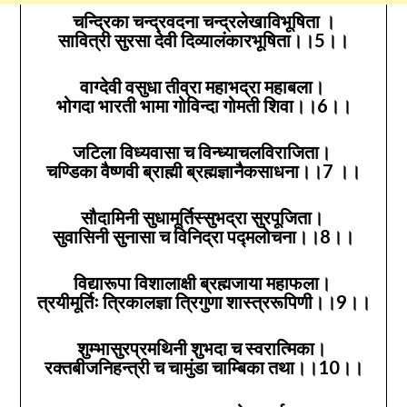
चन्द्रिका चन्द्रवदना चन्द्रलेखाविभूषिता ।
सावित्री सुरसा देवी दिव्यालंकारभूषिता।।5।।
वाग्देवी वसुधा तीव्रा महाभद्रा महाबला।
भोगदा भारती भामा गोविन्दा गोमती शिवा।।6।।
जटिला विध्यवासा च विन्ध्याचलविराजिता।
चण्डिका वैष्णवी ब्राह्मी ब्रह्मज्ञानैकसाधना।।7 ।।
सौदामिनी सुधामूर्तिस्सुभद्रा सुरपूजिता।
सुवासिनी सुनासा च विनिद्रा पद्मलोचना।।8।।
विद्यारूपा विशालाक्षी ब्रह्मजाया महाफला।
त्रयीमूर्तिः त्रिकालज्ञा त्रिगुणा शास्त्ररूपिणी।।9।।
शुम्भासुरप्रमथिनी शुभदा च स्वरात्मिका।
रक्तबीजनिहन्त्री च चामुंडा चाम्बिका तथा।।10।।