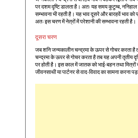
पर दशम दृष्टि डालता है। अतः यह समय कुटुम्ब, ननिहाल 
सम्भावना भी रहती है। यह भाव दूसरे और बारहवें भाव को प
अतः इस चरण में नेत्रों में परेशानी की सम्भावना रहती है।
दूसरा चरण
जब शनि जन्मकालीन चन्द्रमा के ऊपर से गोचर करता है
चन्द्रमा के ऊपर से गोचर करता है तब यह अपनी तृतीय दृष्
पर होती है। इस काल में जातक को भाई-बहन तथा मित्रों से पर
जीवनसाथी या पार्टनर से वाद-विवाद का सामना करना प