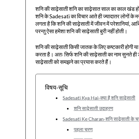
शनि की साढ़ेसाती शनि का साढ़ेसात साल का काल खंड होता
शनि के Sadesati का विचार आते ही ज्यादातर लोगों के मन
लगता है कि शनि की साढ़ेसाती में जीवन में परेशानियां,
परन्तु ऐसा हमेशा शनि की साढ़ेसाती बुरी नहीं होती।
शनि की साढ़ेसाती किसी जातक के लिए कष्टकारी होगी या नह
करता है। अतः सिर्फ शनि की साढ़ेसाती का नाम सुनते ही 
साढ़ेसाती को समझने का प्रयास करते हैं।
विषय-सूचि
Sadesati Kya Hai-क्या है शनि साढ़ेसाती
शनि साढ़ेसाती उदाहरण
Sadesati Ke Charan-शनि साढ़ेसाती के 
पहला चरण