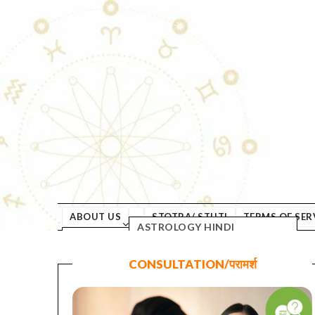
ABOUT US
STOTRA/ STUTI
TERMS OF SER
ASTROLOGY HINDI
CONTACT US
CONSULTATION/परामर्श