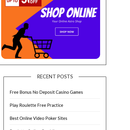
RECENT POSTS
i Sadesati Kya Hai Aur Upay-शनि 
Free Bonus No Deposit Casino Games
Play Roulette Free Practice
ted on
July 13, 2023
by
santwana
Best Online Video Poker Sites