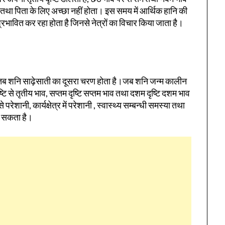
तथा पिता के लिए अच्छा नहीं होता। इस समय में आर्थिक हानि की
्रभावित कर रहा होता है जिनसे नेत्रों का विचार किया जाता है।
 तब शनि साढ़ेसाती का दूसरा चरण होता है।जब शनि जन्म कालीन
टि से तृतीय भाव, सप्तम दृष्टि सप्तम भाव तथा दशम दृष्टि दशम भाव
ेशानी, कार्यक्षेत्र में परेशानी , स्वास्थ्य सम्बन्धी समस्या तथा
ड़ सकता है।