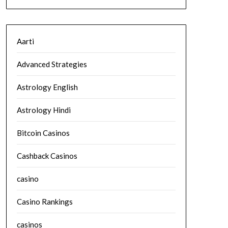
Aarti
Advanced Strategies
Astrology English
Astrology Hindi
Bitcoin Casinos
Cashback Casinos
casino
Casino Rankings
casinos