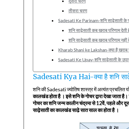
दूसरा चरण
तीसरा चरण
Sadesati Ke Parinam-शनि साढ़ेसाती के 
शनि साढ़ेसाती कब खराब परिणाम देती ह
शनि साढ़ेसाती कब खराब परिणाम नहीं दे
Kharab Shani ke Lakshan-क्या है खराब श
Sadesati Ke Upay-शनि साढ़ेसाती के उपा
Sadesati Kya Hai-क्या है शनि साढ़
शनि की Sadesati ज्योतिष शास्त्र में अत्यंत प्रचलित योगों 
कालखंड होता है । इसे शनि के गोचर द्वारा देखा जाता है। 
गोचर का शनि जन्म कालीन चंद्रमा से 12वें, पहले और दूसर
साढ़ेसाती का कालखंड साढे़ सात साल का होता है ।