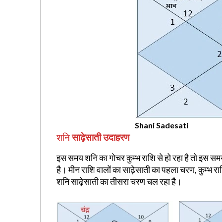
Shani Sadesati
शनि
साढ़ेसाती उदाहरण
इस समय शनि का गोचर कुम्भ राशि से हो रहा है तो इस स
है। मीन राशि वालों का साढ़ेसाती का पहला चरण, कुम्भ र
शनि साढ़ेसाती का तीसरा चरण चल रहा है।