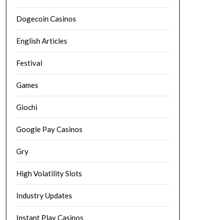
Dogecoin Casinos
English Articles
Festival
Games
Giochi
Google Pay Casinos
Gry
High Volatility Slots
Industry Updates
Instant Play Casinos