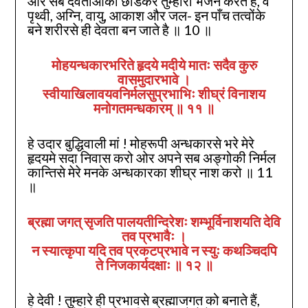
ओर सब देवताओंको छोडकर तुम्हारा भजन करते है, वे
पृथ्वी, अग्नि, वायु, आकाश और जल- इन पाँच तत्वोंके
बने शरीरसे ही देवता बन जाते है ॥ 10 ॥
मोहयन्धकारभरिते हृदये मदीये मातः सदैव कुरु
वासमुदारभावे ।
स्वीयाखिलावयवनिर्मलसुप्रभाभिः शीघ्रं विनाशय
मनोगतमन्धकारम्‌ ॥
११
॥
हे उदार बुद्धिवाली मां ! मोहरूपी अन्धकारसे भरे मेरे
हृदयमे सदा निवास करो ओर अपने सब अङ्गोकी निर्मल
कान्तिसे मेरे मनके अन्धकारका शीघ्र नाश करो ॥ 11
॥
ब्रह्मा जगत्‌ सृजति पालयतीन्दिरेशः शम्भूर्विनाशयति देवि
तव प्रभावैः ।
न स्यात्कृपा यदि तव प्रकटप्रभावे न स्युः कथञ्चिदपि
ते निजकार्यदक्षाः ॥ १२ ॥
हे देवी ! तुम्हारे ही प्रभावसे ब्रह्माजगत को बनाते हैं,