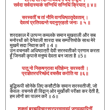
सर्वदा सर्वदास्माकं सन्निधिं सन्निधिं क्रियात्‌ ॥
४
॥
सरस्वतीं च तां नौमि वागधिष्ठातृदेवताम्‌ ।
देवत्वं प्रतिपद्यन्ते यदनुग्रहतो जनाः ॥ ५ ॥
शरदकाल में उत्पन्न कमलके समान मुखवाली और सब
मनोरथों को देनेवाली शारदा सब सम्पत्तियोके साथ मेरे
मुखमें सदा निवास करें ॥ 4 ॥
उन वचनकी अधिष्ठात्री देवी सरस्वतीको प्रणाम करता
हूँ जिनकी कृपासे मनुष्य देवता बन जाता है ॥5॥
पातु नो निकषग्रावा मतिहेम्न: सरस्वती ।
प्राज्ञेतरपरिच्छेदं वचसैव करोति या ॥६॥
बुद्धिरूपी सोनेके लिए कसौटीके समान सरस्वतीजी, जो
केवलः वचनसे ही विद्वान्‌ ओर मूर्खोकी परीक्षा कर देती है,
हम लोगों का पालन करें ॥ 6॥
शुक्लां ब्रह्मविचारसारपरमामाद्यां जगद्‌व्यापिनीं