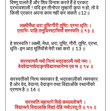
विष्णु पालते हैं और शिव विनाश करते हैं हे प्रकट
प्रभावशाली ! यदि इन तीनोपर तुम्हारी कृपा न हो, तो वे
किसी प्रकार अपना काम नहीं कर सकते ॥12॥
लक्ष्मीर्मेधा धरा पुष्टिर्गौरी तुष्टिः प्रभा धृतिः।
एताभिः पाहि तनुधिरष्टाभिर्मां सरस्वति ॥
१३
॥
हे सरस्वति ! लक्ष्मी, मेधा, धरा, पुष्टि, गौरी, तुष्टि, प्रभा,
धृति–इन आठ मूर्तियोंसे मेरी रक्षा करो ॥ 13 ॥
सरस्वत्ययै नमो नित्यं भद्रकाल्यै नमो नमः।
वेदवेदान्तवेदाङ्गविद्यास्थानेभ्य एव च ॥
१४
॥
सरस्वतीको नित्य नमस्कार है, भद्रकालीको नमस्कार
है ओर वेद, वेदान्त, वेदाङ्ग तथा विद्याओंके स्थानोंको
प्रणाम है ॥ 14 ॥
सरस्वति महाभागे विद्ये कमललोचने ।
विद्यारूपे विदालाक्षि विद्यां देहि नमोऽस्तु ते ॥
१५
॥