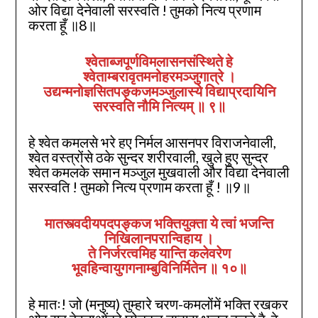
ओर विद्या देनेवाली सरस्वति ! तुमको नित्य प्रणाम
करता हूँ ॥8॥
श्वेताब्जपूर्णविमलासनसंस्थिते हे
श्वेताम्बरावृतमनोहरमञ्जुगात्रे ।
उद्यन्मनोज्ञसितपङ्कजमञ्जुलास्ये विद्याप्रदायिनि
सरस्वति नौमि नित्यम्‌ ॥
९
॥
हे श्वेत कमलसे भरे हए निर्मल आसनपर विराजनेवाली,
श्वेत वस्त्रोंसे ठके सुन्दर शरीरवाली, खुले हुए सुन्दर
श्वेत कमलके समान मञ्जुल मुखवाली और विद्या देनेवाली
सरस्वति ! तुमको नित्य प्रणाम करता हूँ ! ॥9॥
मातस्त्वदीयपदपङ्कज भक्तियुक्ता ये त्वां भजन्ति
निखिलानपरान्विहाय ।
ते निर्जरत्वमिह यान्ति कलेवरेण
भूवहिन्वायुगगनाम्बुविनिर्मितेन ॥
१०
॥
हे मातः! जो (मनुष्य) तुम्हारे चरण-कमलोंमें भक्ति रखकर