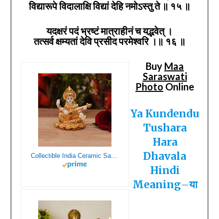
विद्यारूपे विदालाक्षि विद्यां देहि नमोऽस्तु ते ॥
१५
॥
यदक्षरं पदं भ्रष्टं मात्राहीनं च यद्भवेत्‌ ।
तत्सर्व क्षम्यतां देवि प्रसीद परमेश्वरि ।॥ १६ ॥
Buy
Maa
Saraswati
Photo
Online
Ya Kundendu
Tushara
Hara
Dhavala
Collectible India Ceramic Saraswati Idol, 2.5 x 2.5 x 2 Inches, Golden & White
Hindi
Meaning
–
या