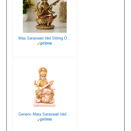
Maa Saraswati Idol Sitting On Hans, Standard Sarasvati Statue Big Size I Living Room I Guest Room I Office Table I Gifts
Generic Mata Saraswati Idol For Decoration And Pooja(Resin, Mat Color, Pack Of 1)(Mat Color),Matte, Mat Color