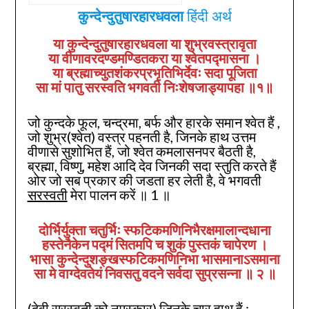
कुन्देन्दुतुषारहारधवला
हिंदी अर्थ
या कुन्देन्दुतुषारहारधवला या शुभ्रवस्त्रावृता
या वीणावरदण्डमण्डितकरा या श्वेतपद्मासना ।
या ब्रह्माच्युतशंकरप्रभृतिभिर्देवः सदा पूजिता
सा मां पातु सरस्वति भगवती निःशेषजाड्यापहा ॥१॥
जो कुन्दके फूल, चन्द्रमा, बर्फ और हारके समान श्वेत हैं ,
जो शुभ्र(श्वेत) वस्त्र पहनती है, जिनके हाथ उत्तम
वीणासे सुशोभित हैं, जो श्वेत कमलासनपर बैठती है,
ब्रह्मा, विष्णु, महेश आदि देव जिनकी सदा स्तुति करते हैं
ओर जो सब प्रकार की जडता हर लेती है, वे भगवती
सरस्वती
मेरा पालन करें ॥ 1 ॥
दोर्भिर्युक्ता चतुर्भिः स्फटिकमणिनिभैरक्षमालान्दधाना
हस्तेनैकेन पद्मं सितमपि च शुकं पुस्तकं चापेरण ।
भासा कुन्देन्दुशङ्खस्फटिकमणिनिभा भासमानाऽसमाना
सा मे वाग्देवतेयं निवसतु वदने सर्वदा सुप्रसन्ना
॥ २ ॥
(देवी सरस्वती को नमस्कार) जिनके चार हाथ हैं ;