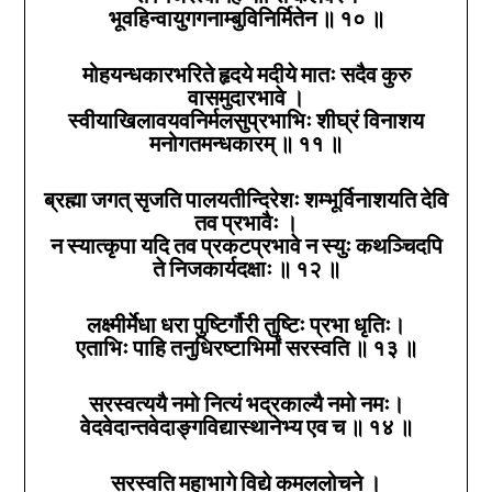
भूवहिन्वायुगगनाम्बुविनिर्मितेन ॥
१०
॥
मोहयन्धकारभरिते हृदये मदीये मातः सदैव कुरु
वासमुदारभावे ।
स्वीयाखिलावयवनिर्मलसुप्रभाभिः शीघ्रं विनाशय
मनोगतमन्धकारम्‌ ॥
११
॥
ब्रह्मा जगत्‌ सृजति पालयतीन्दिरेशः शम्भूर्विनाशयति देवि
तव प्रभावैः ।
न स्यात्कृपा यदि तव प्रकटप्रभावे न स्युः कथञ्चिदपि
ते निजकार्यदक्षाः ॥
१२
॥
लक्ष्मीर्मेधा धरा पुष्टिर्गौरी तुष्टिः प्रभा धृतिः।
एताभिः पाहि तनुधिरष्टाभिर्मां सरस्वति ॥
१३
॥
सरस्वत्ययै नमो नित्यं भद्रकाल्यै नमो नमः।
वेदवेदान्तवेदाङ्गविद्यास्थानेभ्य एव च ॥
१४
॥
सरस्वति महाभागे विद्ये कमललोचने ।