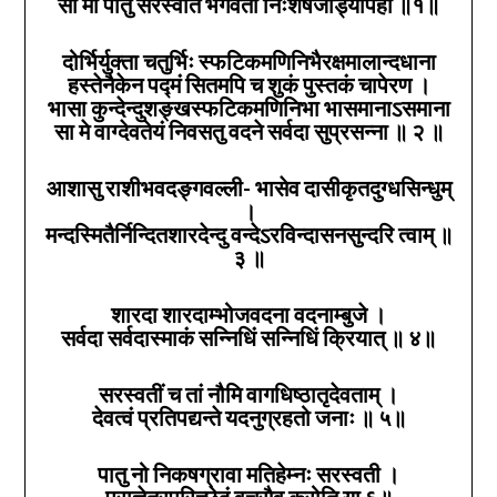
सा मां पातु सरस्वति भगवती निःशेषजाड्यापहा ॥१॥
दोर्भिर्युक्ता चतुर्भिः स्फटिकमणिनिभैरक्षमालान्दधाना
हस्तेनैकेन पद्मं सितमपि च शुकं पुस्तकं चापेरण ।
भासा कुन्देन्दुशङ्खस्फटिकमणिनिभा भासमानाऽसमाना
सा मे वाग्देवतेयं निवसतु वदने सर्वदा सुप्रसन्ना
॥ २ ॥
आशासु राशीभवदङ्गवल्ली- भासेव दासीकृतदुग्धसिन्धुम्‌
।
मन्दस्मितैर्निन्दितशारदेन्दु वन्देऽरविन्दासनसुन्दरि त्वाम्‌ ॥
३
॥
शारदा शारदाम्भोजवदना वदनाम्बुजे ।
सर्वदा सर्वदास्माकं सन्निधिं सन्निधिं क्रियात्‌ ॥
४
॥
सरस्वतीं च तां नौमि वागधिष्ठातृदेवताम्‌ ।
देवत्वं प्रतिपद्यन्ते यदनुग्रहतो जनाः ॥
५
॥
पातु नो निकषग्रावा मतिहेम्नः सरस्वती ।
प्राज्ञेतरपरिच्छेदं वचसैव करोति या
६
॥