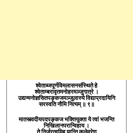
श्वेताब्जपूर्णविमलासनसंस्थिते हे
श्वेताम्बरावृतमनोहरमञ्जुगात्रे ।
उद्यन्मनोज्ञसितपङ्कजमञ्जुलास्ये विद्याप्रदायिनि
सरस्वति नौमि नित्यम्‌ ॥
९
॥
मातस्त्वदीयपदपङ्कज भक्तियुक्ता ये त्वां भजन्ति
निखिलानपरान्विहाय ।
ते निर्जरत्वमिह यान्ति कलेवरेण