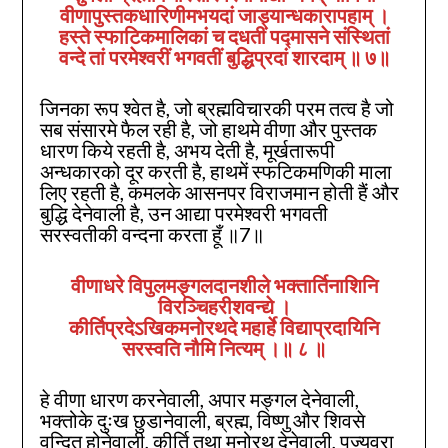
वीणापुस्तकधारिणीमभयदां जाड्यान्धकारापहाम्‌ ।
हस्ते स्फाटिकमालिकां च दधतीं पद्मासने संस्थितां
वन्दे तां परमेश्वरीं भगवतीं बुद्धिप्रदां शारदाम्‌ ॥
७
॥
जिनका रूप श्वेत है, जो ब्रह्मविचारकी परम तत्व है जो
सब संसारमे फैल रही है, जो हाथमे वीणा और पुस्तक
धारण किये रहती है, अभय देती है, मूर्खतारूपी
अन्धकारको दूर करती है, हाथमें स्फटिकमणिकी माला
लिए रहती है, कमलके आसनपर विराजमान होती हैं और
बुद्धि देनेवाली है, उन आद्या परमेश्वरी भगवती
सरस्वतीकी वन्दना करता हूँ ॥7॥
वीणाधरे विपुलमङ्गलदानशीले भक्तार्तिनाशिनि
विरञ्चिहरीशवन्द्ये ।
कीर्तिप्रदेऽखिकमनोरथदे महार्हे विद्याप्रदायिनि
सरस्वति नौमि नित्यम्‌ ।॥
८
॥
हे वीणा धारण करनेवाली, अपार मङ्गल देनेवाली,
भक्तोके दुःख छुडानेवाली, ब्रह्म, विष्णु और शिवसे
वन्दित होनेवाली, कीर्ति तथा मनोरथ देनेवाली, पूज्यवरा