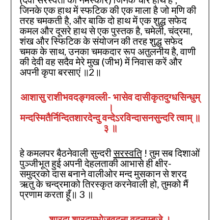
जिनके एक हाथ में स्फटिक की एक माला है जो मणि की
तरह चमकती है, और बाकि दो हाथ में एक शुद्ध सफेद
कमल और दूसरे हाथ से एक पुस्तक है, चमेली, चंद्रमा,
शंख और स्फिटिक के संयोजन की तरह शुद्ध सफेद
चमक के साथ, उनका चमकदार रूप अतुलनीय है, वाणी
की देवी वह सदैव मेरे मुख (जीभ) में निवास करें और
अपनी कृपा बरसाएं ॥2॥
आशासु राशीभवदङ्गवल्ली- भासेव दासीकृतदुग्धसिन्धुम्‌
।
मन्दस्मितैर्निन्दितशारदेन्दु वन्देऽरविन्दासनसुन्दरि त्वाम्‌ ॥
३
॥
हे कमलपर बैठनेवाली सुन्दरी
सरस्वति
! तुम सब दिशाओं
पुञ्जीभूत हुई अपनी देहलताकी आभासे ही क्षीर-
समुद्रको दास बनाने वालीओर मन्द मुसकान से शरद
ऋतु के चन्द्रमाको तिरस्कृत करनेवाली हो, तुमको मैं
प्रणाम करता हूँ॥ 3 ॥
शारदा शारदाम्भोजवदना वदनाम्बुजे ।