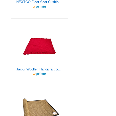
NEXTGO Floor Seat Cushions Yoga Meditation Mat Pooja aasan Soft Extra Comfortable Feather Touch Last Long Upto Washable Material Size 24 x 30 Inch 2 x 2.5 Fit Color Orange
Jaipur Woollen Handicraft Soft Wool Handmade Pooja AasanPrayer Mat (Red, 32×28 inch, Medium)