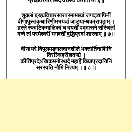
शुक्लां ब्रह्मविचारसारपरमामाद्यां जगद्‌व्यापिनीं
वीणापुस्तकधारिणीमभयदां जाड्यान्धकारापहाम्‌ ।
हस्ते स्फाटिकमालिकां च दधतीं पद्मासने संस्थितां
वन्दे तां परमेश्वरीं भगवतीं बुद्धिप्रदां शारदाम्‌ ॥
७
॥
वीणाधरे विपुलमङ्गलदानशीले भक्तार्तिनाशिनि
विरञ्चिहरीशवन्द्ये ।
कीर्तिप्रदेऽखिकमनोरथदे महार्हे विद्याप्रदायिनि
सरस्वति नौमि नित्यम्‌ ।॥
८
॥