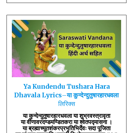
Sar
Ya Kundendu Tushara Hara
Dhavala
Lyrics
–
या कुन्देन्दुतुषारहारधवला
लिरिक्स
या कुन्देन्दुतुषारहारधवला या शुभ्रवस्त्रावृता
या वीणावरदण्डमण्डितकरा या श्वेतपद्मासना ।
या ब्रह्माच्युतशंकरप्रभृतिभिर्देवः सदा पूजिता